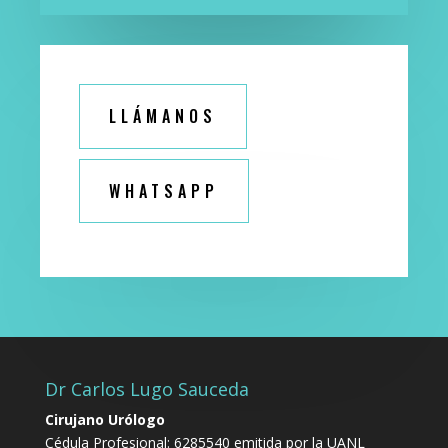
LLÁMANOS
WHATSAPP
Dr Carlos Lugo Sauceda
Cirujano Urólogo
Cédula Profesional: 6285540 emitida por la UANL