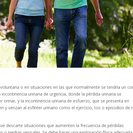
nvoluntaria o en situaciones en las que normalmente se tendría un co
a incontinencia urinaria de urgencia, donde la pérdida urinaria se
orinar, y la incontinencia urinaria de esfuerzo, que se presenta en
y venzan al esfínter urinario como el ejercicio, tos o episodios de r
ue descarte situaciones que aumenten la frecuencia de pérdidas
tos o piedras vesicales. Se debe hacer una exploración física adecuada