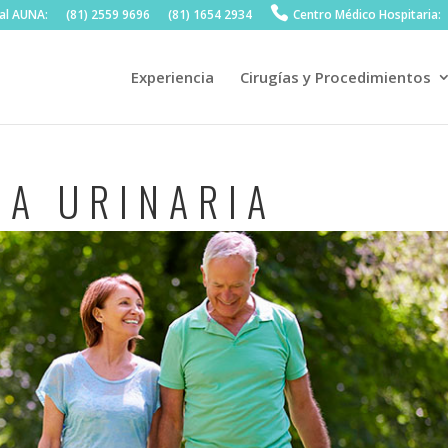
al AUNA:
(81) 2559 9696
(81) 1654 2934
Centro Médico Hospitaria:
Experiencia
Cirugías y Procedimientos
IA URINARIA